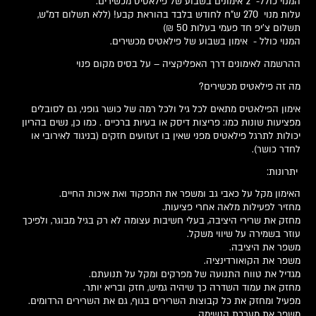
המנוי כולל- 2 אימונים בשבוע של פילאטיס מכשירים.
עלות מנוי 270 ש"ח לחודש בלבד בהוראת קבע! (ללא תשלום דמ"ש,
תשלום צ'יפ חד פעמי בעלות 50 ₪)
המנוי כולל - אימון בשבוע של פילאטיס מכשירים.
ההרשמה לאימונים דרך האפליקציה – על בסיס מקום פנוי
מה זה פילאטיס מכשירים?
אימון הפילאטיס מתאים לכל גיל ולכל רמה של כושר גופני, גם לסובלים
מפציעות שונות כמו: פריצות דיסק או בעיות ברכיים . כמו כן, נשים בהריון
יכולות לתרגל פילאטיס מפני שאין בו זעזועים חזקים (בניגוד לאירובי או
לחדר כושר).
יתרונות:
האימון מקל על כאבי גב ומשפר את התפקוד ואת איכות החיים.
מחזיר לפעילות מלאה אחרי פציעות.
מחזק את שרירי היציבה, בעלי חשיבות עצומה לא רק בגיל מבוגר, ולפיכך
עוזר בשמירה על שיווי משקל.
משפר את היציבה.
משפר את הקואורדינציה.
מגדיל את טווח התנועה של מפרקים ומקל על תנועתם.
מחזק את עמוד השדרה כך שיהיה גמיש, חזק ובריא יותר.
מפעיל ומחזק את כל קבוצות השרירים בגוף, גם את השרירים הרדומים.
משפר את מערכת הנשימה.