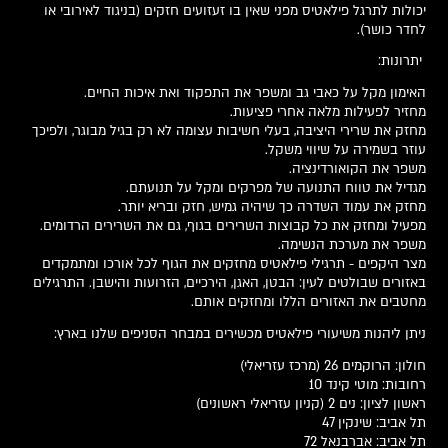
יכולות לתרגל פילאטיס מפני שאין בו זעזועים חזקים (בניגוד לאירובי או
לחדר כושר).
יתרונות:
האימון מקל על כאבי גב ומשפר את התפקוד ואת איכות החיים.
מחזיר לפעילות מלאה אחרי פציעות.
מחזק את שרירי היציבה, בעלי חשיבות עצומה לא רק בגיל מבוגר, ולפיכך
עוזר בשמירה על שיווי משקל.
משפר את הקואורדינציה.
מגדיל את טווח התנועה של מפרקים ומקל על תנועתם.
מחזק את עמוד השדרה כך שיהיה גמיש, חזק ובריא יותר.
מפעיל ומחזק את כל קבוצות השרירים בגוף, גם את השרירים הרדומים.
משפר את מערכת הנשימה.
מצר היקפים - תרגילי פילאטיס מחזקים את הגוף לכל אורכו ומתמקדים
באזורים שבולטים לעין: הבטן, האגן, הירכיים, הזרועות והישבן. התרגילים
מחטבים את האזורים הללו ומחזקים אותם.
ניתן ליהנות משיעורי פילאטיס מכשירים במבחר הסניפים שלנו בארץ:
חולון: הרוקמים 26 (מרכז עזריאלי)
רחובות: מוטי קינד 10
ראשון לציון: נים 2 (קניון עזריאלי ראשונים)
תל אביב: שינקין 47
תל אביב: אברבנאל 72