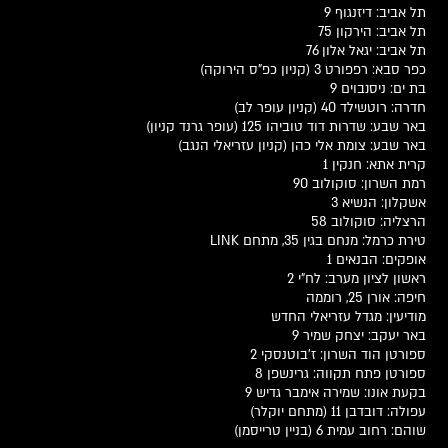
תל אביב: דיזנגוף 9
תל אביב: הירקון 75
תל אביב: יגאל אלון 76
כפר סבא: רפפורט 3 (קניון כפ"ס הירוקה)
בת ים: ניסנבוים 9
חדרה: רוטשילד 40 (קניון עופר לב)
באר שבע: שדרות דוד טוביהו 125 (עופר גרנד קניון)
באר שבע: צומת אלי כהן (קניון עזריאלי הנגב)
קרית אתא: חנקין 1
רמת השרון: סוקולוב 90
אשקלון: הנשיא 3
הרצליה: סוקולוב 58
טירת כרמל: מנחם בגין 35, מתחם LINK
אופקים: הבנאים 1
ראשון לציון מערב: לח"י 2
חיפה: אורן 25, רוממה
מודיעין: מגדל עזריאלי החדש
באר יעקב: יצחק שמיר 9
ספורטן הוד השרון: ז'בוטנסקי 2
ספורטן פתח תקווה: גרינשפן 8
בקעת אונו: שמירה אימבר גדיש 9
עפולה: דובדבן 11 (מתחם יוקלר)
שוהם: רחוב עמית 6 (בניין טרייסמן)