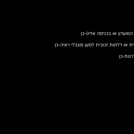
מועדון או בכניסה אליו)-כן
ית או דלתות זכוכית למען מוגבלי ראיה-כן
גות-כן