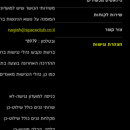
פילאטיס מכשירים
משירותי הכושר שיש למועדונים
שירות לקוחות
המומנה על נושא הניגשות ברשת
צור קשר
nagish@spaceclub.co.il
ובטלפון : 8979*
הצהרת נגישות
ברשת נקבעו נהלי נגישות ברו
ההדרכה האחרונה בוצעה בתאריך .23
כמו כן, נהלי הנגישות מאוגד
כניסה למועדון נגישה-לא
שרותי נכים כולל שילוט-כן
מקלחת נכים כולל שילוט-כן
דלפק קבלה מונגש-כן