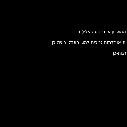
מועדון או בכניסה אליו)-כן
ית או דלתות זכוכית למען מוגבלי ראיה-כן
גות-כן