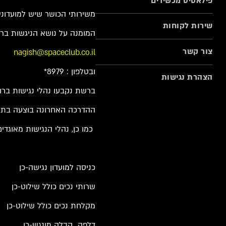
פילאטיס מכשירים
משירותי הכושר שיש למועדונים
שירות לקוחות
המומנה על נושא הניגשות ברשת
צור קשר
nagish@spaceclub.co.il
ובטלפון : 8979*
הצהרת נגישות
ברשת נקבעו נהלי נגישות ברו
ההדרכה האחרונה בוצעה בתאריך .23
כמו כן, נהלי הנגישות מאוגד
כניסה למועדון נגישה-כן
שרותי נכים כולל שילוט-כן
מקלחת נכים כולל שילוט-כן
דלפק קבלה מונגש-כן