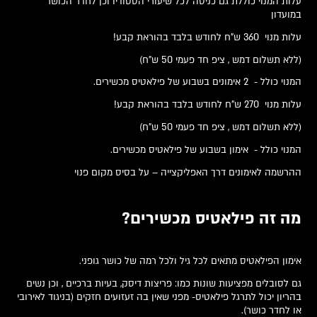
עלות המנוי כוללת גם כניסה לכל שיעורי הסטודיו וכן לחדר הכושר
במועדון
עלות מנוי 360 ש"ח לחודש בלבד בהוראת קבע!
(ללא תשלום דמש , ציפ חד פעמי 50 ש"ח)
המנוי כולל - 2 אימונים בשבוע של פילאטיס מכשירים.
עלות מנוי 270 ש"ח לחודש בלבד בהוראת קבע!
(ללא תשלום דמש , ציפ חד פעמי 50 ש"ח)
המנוי כולל - אימון בשבוע של פילאטיס מכשירים.
ההרשמה לאימונים דרך האפליקצייה – על בסיס מקום פנוי
מה זה פילאטיס מכשירים?
אימון הפילאטיס מתאים לכל גיל ולכל רמה של כושר גופני.
גם לסובלים מפציעות שונות כמו: פריצות דיסק, בעיות ברכיים , וכן נשים
בהריון יכול לתרגל פילאטיס- מפני שאין בה זעזועים חזקים (בניגוד לאירובי
או לחדר כושר).