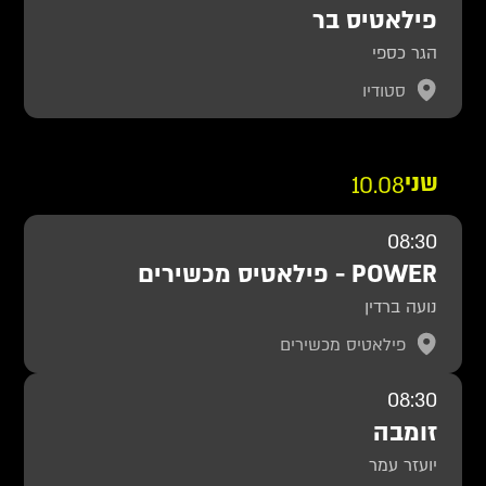
פילאטיס בר
הגר כספי
סטודיו
שני
10.08
08:30
POWER - פילאטיס מכשירים
נועה ברדין
פילאטיס מכשירים
08:30
זומבה
יועזר עמר