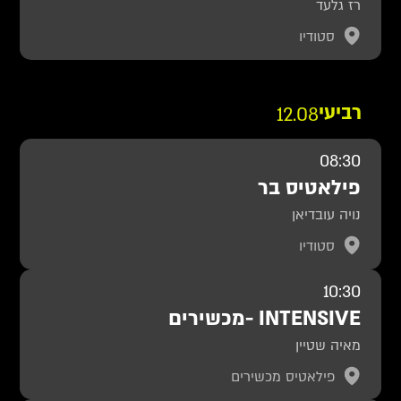
רז גלעד
סטודיו
רביעי
12.08
08:30
פילאטיס בר
נויה עובדיאן
סטודיו
10:30
INTENSIVE -מכשירים
מאיה שטיין
פילאטיס מכשירים